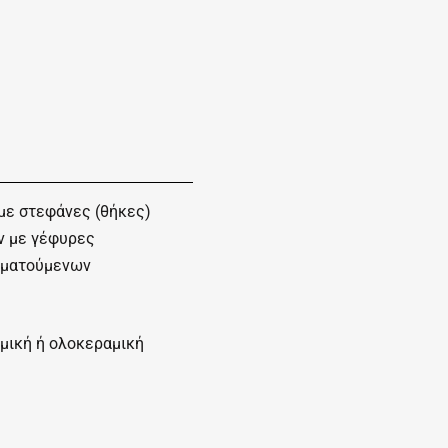
με στεφάνες (θήκες)
ν με γέφυρες
ωματούμενων
μική ή ολοκεραμική